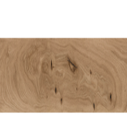
WICANDERS
Korkgulv Natural Xl Panama
Oak Cogn
Miljøvennlig, bærekraftig og PVC-fritt
Komfortabelt og varmeisolerende
Høy slitestyrke og lyddemping
Diskre og karakteristisk Mikro V-fuge 4 sider
Sofistikert designteknikk og naturtro uttrykk
Bestillingsvare