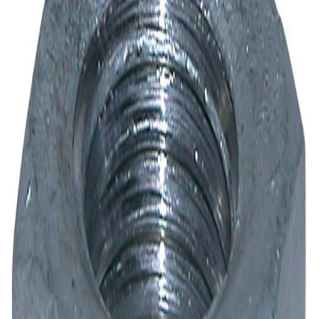
Maling
Kjøkken
Råd og inspirasjon
Finn ditt nærmeste varehus
Velg varehus for å se priser og lagerstatus der du handler.
Velg varehus
Produkter
Verktøy og jernvare
Festemidler
Mutter og skiver
...
Festemidler
Mutter og skiver
NKT Fasteners
Mutter Vf m24
NKT Fasteners