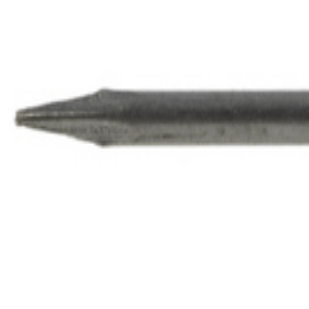
Festemidler
Spiker og nagler
Mft Selvvalg
Dykkert Rund Blå 15-25 a150
Mft Selvvalg
Dykkert Rund Blå 15-25 a150
For diskret spikring
For innendørs bruk
Korrosjonsklasse C1
Bestillingsvare
Velg varehus for å få riktig pris og lagerstatus.
Velg varehus
Beskrivelse
Spesifikasjoner