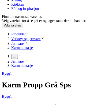
Maling
Kjøkken
Råd og inspirasjon
Finn ditt nærmeste varehus
Velg varehus for å se priser og lagerstatus der du handler.
Velg varehus
Produkter
Verktøy og jernvare
Jernvare
Karmmontasje
...
Jernvare
Karmmontasje
Bygg1
Karm Propp Grå Sps
Bygg1