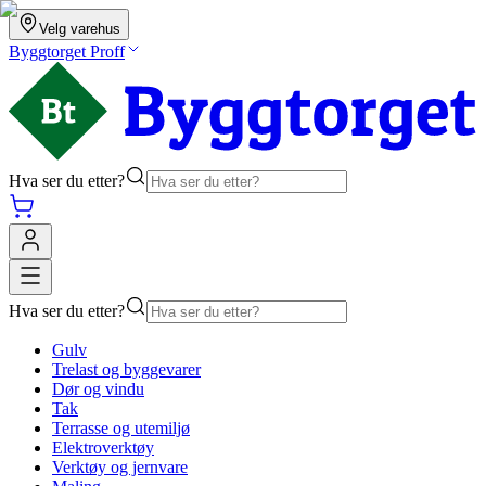
Velg varehus
Byggtorget Proff
Hva ser du etter?
Hva ser du etter?
Gulv
Trelast og byggevarer
Dør og vindu
Tak
Terrasse og utemiljø
Elektroverktøy
Verktøy og jernvare