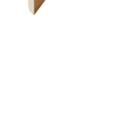
 bredt sortiment av byggevarer og tjenester, og hjelper deg med å løse d