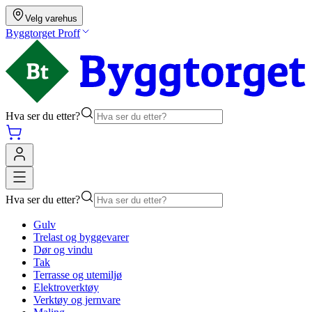
Velg varehus
Byggtorget Proff
Hva ser du etter?
Hva ser du etter?
Gulv
Trelast og byggevarer
Dør og vindu
Tak
Terrasse og utemiljø
Elektroverktøy
Verktøy og jernvare