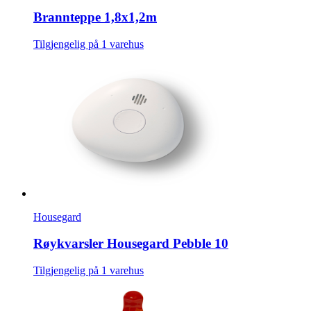
Brannteppe 1,8x1,2m
Tilgjengelig på 1 varehus
Housegard
Røykvarsler Housegard Pebble 10
Tilgjengelig på 1 varehus