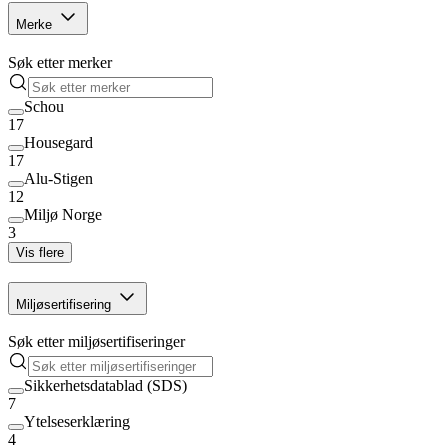
Merke
Søk etter merker
Schou
17
Housegard
17
Alu-Stigen
12
Miljø Norge
3
Vis flere
Miljøsertifisering
Søk etter miljøsertifiseringer
Sikkerhetsdatablad (SDS)
7
Ytelseserklæring
4