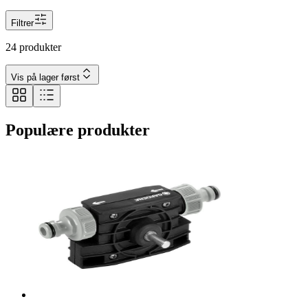
Filtrer
24 produkter
Vis på lager først
Populære produkter