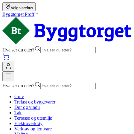
Velg varehus
Byggtorget Proff
Hva ser du etter?
Hva ser du etter?
Gulv
Trelast og byggevarer
Dør og vindu
Tak
Terrasse og utemiljø
Elektroverktøy
Verktøy og jernvare