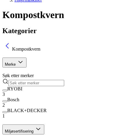
Kompostkvern
Kategorier
Kompostkvern
Merke
Søk etter merker
RYOBI
3
Bosch
2
BLACK+DECKER
1
Miljøsertifisering