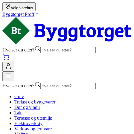
Velg varehus
Byggtorget Proff
Hva ser du etter?
Hva ser du etter?
Gulv
Trelast og byggevarer
Dør og vindu
Tak
Terrasse og utemiljø
Elektroverktøy
Verktøy og jernvare